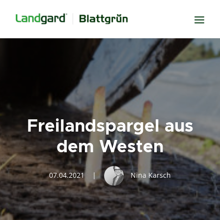
Neugier
Inspiration
Verbundenheit
Transparenz
Freilandspargel aus
Freude
dem Westen
Erfolg
Miteinander
07.04.2021
|
Nina Karsch
Wissen
Suche