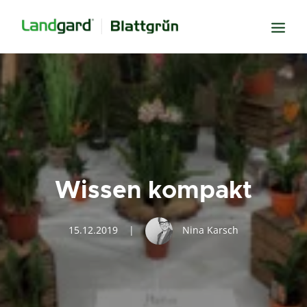
Neugier
Inspiration
Verbundenheit
Transparenz
Wissen kompakt
Freude
Erfolg
15.12.2019
|
Nina Karsch
Miteinander
Wissen
Suche