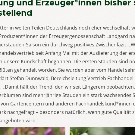
ng und Erzeuger*innen bisher 
stellend
ter in weiten Teilen Deutschlands noch eher wechselhaft w
Produzent*innen der Erzeugergenossenschaft Landgard na
stauden-Saison ein durchweg positives Zwischenfazit. „Wie
andelsvertrieb seit Anfang Mai mit der Auslieferung der er
unsere Kundschaft begonnen. Die ersten Stauden sind no
Blüten gehandelt worden. Sie wurden aber vom Handel sehr
ärt Stefan Dünnwald, Bereichsleitung Vertrieb Fachhandel
 „Damit hält der Trend, den wir seit Längerem beobachten,
rblumen sind mehrjährige Stauden ein stark wachsendes 
von Gartencentern und anderen Fachhandelskund*innen u
k nachgefragt – besonders natürlich, wenn gute Qualität zu
s angeboten wird.“