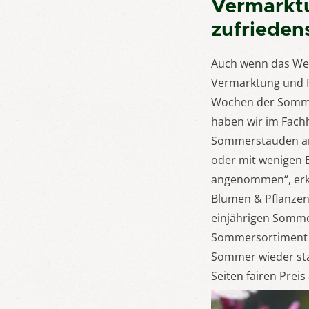
Vermarktu
zufrieden
Auch wenn das Wet
Vermarktung und 
Wochen der Sommer
haben wir im Fachh
Sommerstauden an 
oder mit wenigen 
angenommen“, erkl
Blumen & Pflanzen.
einjährigen Somme
Sommersortiment 
Sommer wieder star
Seiten fairen Prei