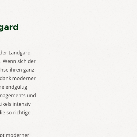
dgard
n der Landgard
h. Wenn sich der
hse ihren ganz
is dank moderner
e endgültig
managements und
ikels intensiv
ie so richtige
zept moderner