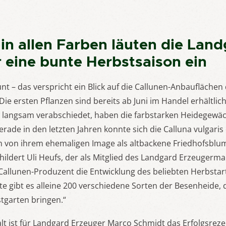
 in allen Farben läuten die Lan
r eine bunte Herbstsaison ein
nt – das verspricht ein Blick auf die Callunen-Anbaufläche
Die ersten Pflanzen sind bereits ab Juni im Handel erhältlic
langsam verabschiedet, haben die farbstarken Heidegewäc
Gerade in den letzten Jahren konnte sich die Calluna vulgar
von ihrem ehemaligen Image als altbackene Friedhofsblum
hildert Uli Heufs, der als Mitglied des Landgard Erzeuger
Callunen-Produzent die Entwicklung des beliebten Herbstart
te gibt es alleine 200 verschiedene Sorten der Besenheide, d
tgarten bringen.“
alt ist für Landgard Erzeuger Marco Schmidt das Erfolgsre