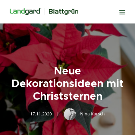
Neugier
Inspiration
Verbundenheit
Neue
Transparenz
Dekorationsideen mit
Freude
Christsternen
Erfolg
Miteinander
17.11.2020
|
Nina Karsch
Wissen
Suche