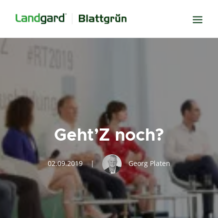
Neugier
Inspiration
Verbundenheit
Transparenz
Geht’Z noch?
Freude
Erfolg
02.09.2019
|
Georg Platen
Miteinander
Wissen
Suche