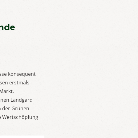
ende
esse konsequent
ssen erstmals
Markt,
denen Landgard
in der Grünen
üne Wertschöpfung