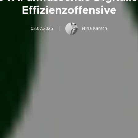
Effizienzoffensive
02.07.2025
|
Nina Karsch