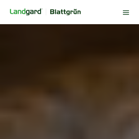
Neugier
Inspiration
Verbundenheit
Transparenz
Freude
Erfolg
Miteinander
Wissen
Suche