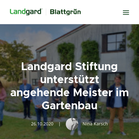
Neugier
Inspiration
Verbundenheit
Landgard Stiftung
Transparenz
unterstützt
Freude
angehende Meister im
Erfolg
Gartenbau
Miteinander
Wissen
26.10.2020
|
Nina Karsch
Suche